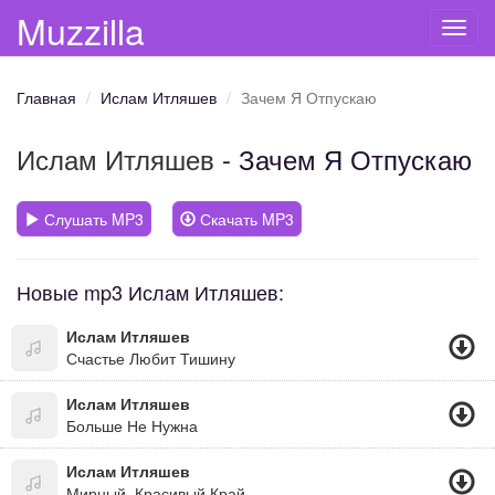
Muzzilla
Toggl
navig
Главная
Ислам Итляшев
Зачем Я Отпускаю
Ислам Итляшев
- Зачем Я Отпускаю
Слушать MP3
Скачать MP3
Новые mp3 Ислам Итляшев:
Ислам Итляшев
Счастье Любит Тишину
Ислам Итляшев
Больше Не Нужна
Ислам Итляшев
Мирный, Красивый Край