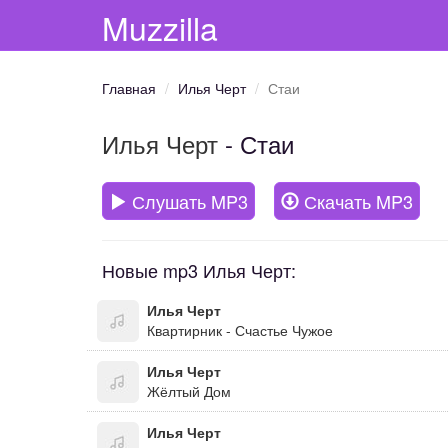
Muzzilla
Главная
Илья Черт
Стаи
Илья Черт
- Стаи
Слушать MP3
Скачать MP3
Новые mp3 Илья Черт:
Илья Черт
Квартирник - Счастье Чужое
Илья Черт
Жёлтый Дом
Илья Черт