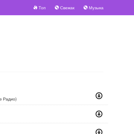
Топ
Свежак
Музыка
е Радио)