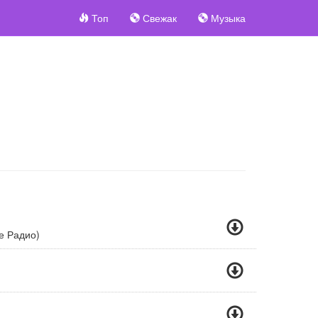
Топ
Свежак
Музыка
е Радио)