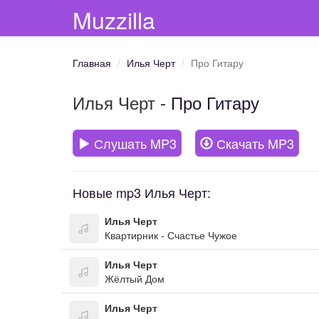
Muzzilla
Главная
Илья Черт
Про Гитару
Илья Черт
- Про Гитару
Слушать MP3
Скачать MP3
Новые mp3 Илья Черт:
Илья Черт
Квартирник - Счастье Чужое
Илья Черт
Жёлтый Дом
Илья Черт