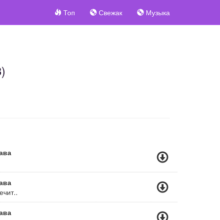
Топ
Свежак
Музыка
)
ава
ава
ечит..
ава