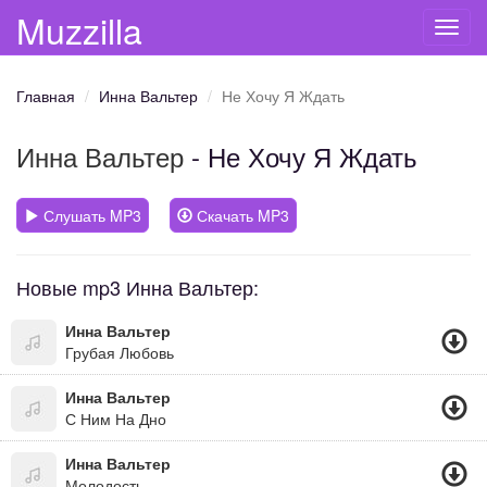
Muzzilla
Toggl
navig
Главная
Инна Вальтер
Не Хочу Я Ждать
Инна Вальтер
- Не Хочу Я Ждать
Слушать MP3
Скачать MP3
Новые mp3 Инна Вальтер:
Инна Вальтер
Грубая Любовь
Инна Вальтер
С Ним На Дно
Инна Вальтер
Молодость