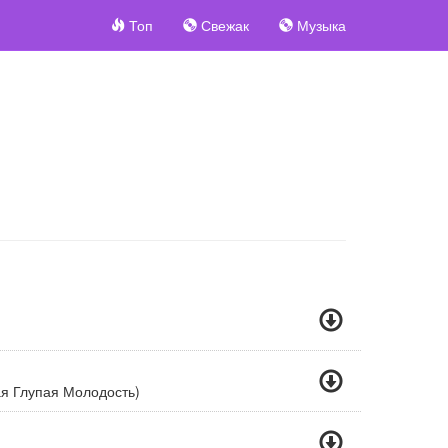
Топ
Свежак
Музыка
я Глупая Молодость)