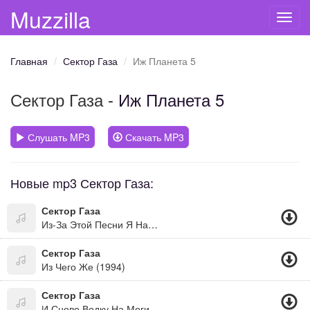
Muzzilla
Toggl
navig
Главная
Сектор Газа
Иж Планета 5
Сектор Газа
- Иж Планета 5
Слушать MP3
Скачать MP3
Новые mp3 Сектор Газа:
Сектор Газа
Из-За Этой Песни Я Начал Учиться Играть На Гитаре :-)))
Сектор Газа
Из Чего Же (1994)
Сектор Газа
И Сново Водку На Могилках Пьют Кенты...