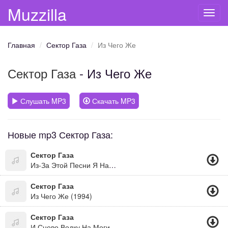
Muzzilla
Toggl
navig
Главная
Сектор Газа
Из Чего Же
Сектор Газа
- Из Чего Же
Слушать MP3
Скачать MP3
Новые mp3 Сектор Газа:
Сектор Газа
Из-За Этой Песни Я Начал Учиться Играть На Гитаре :-)))
Сектор Газа
Из Чего Же (1994)
Сектор Газа
И Сново Водку На Могилках Пьют Кенты...