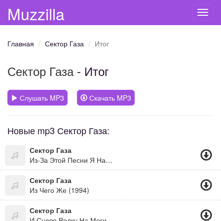
Muzzilla
Toggl
navig
Главная
Сектор Газа
Итог
Сектор Газа
- Итог
Слушать MP3
Скачать MP3
Новые mp3 Сектор Газа:
Сектор Газа
Из-За Этой Песни Я Начал Учиться Играть На Гитаре :-)))
Сектор Газа
Из Чего Же (1994)
Сектор Газа
И Сново Водку На Могилках Пьют Кенты...