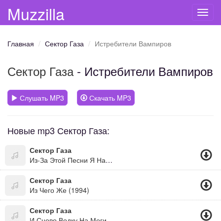
Muzzilla
Toggl
navig
Главная
Сектор Газа
Истребители Вампиров
Сектор Газа
- Истребители Вампиров
Слушать MP3
Скачать MP3
Новые mp3 Сектор Газа:
Сектор Газа
Из-За Этой Песни Я Начал Учиться Играть На Гитаре :-)))
Сектор Газа
Из Чего Же (1994)
Сектор Газа
И Сново Водку На Могилках Пьют Кенты...