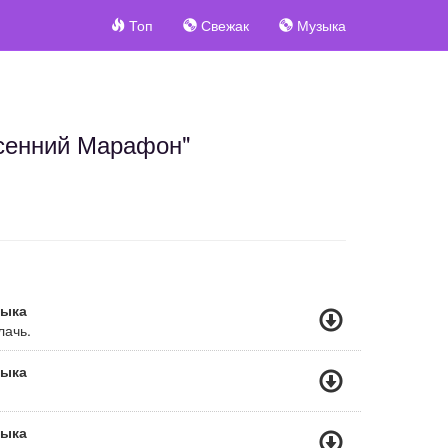
Топ
Свежак
Музыка
Осенний Марафон"
зыка
лачь.
зыка
зыка