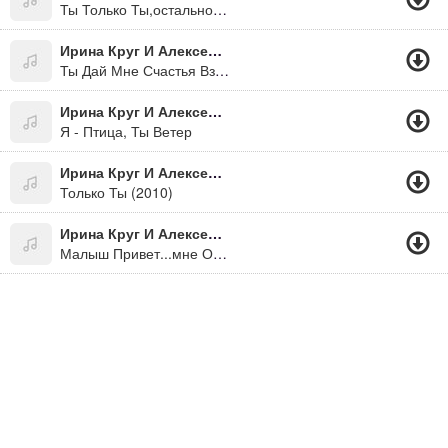
Ты Только Ты,остальное Не Важно.
Ирина Круг И Алексей Брянцев
Ты Дай Мне Счастья Взаймы, Чуть Чуть Много Не Надо
Ирина Круг И Алексей Брянцев
Я - Птица, Ты Ветер
Ирина Круг И Алексей Брянцев
Только Ты (2010)
Ирина Круг И Алексей Брянцев
Малыш Привет...мне Очень Плохо Без Тебя... Прости... Я Был Не Прав... Зачем Меня Ты Отпустил? Я Думал Ты Уже Давно Забыла.. Конечно Нет,ты Просто Помни Все Что Было..