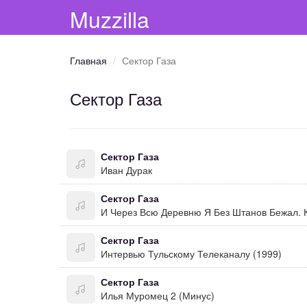
Muzzilla
Главная
Сектор Газа
Сектор Газа
Сектор Газа
Иван Дурак
Сектор Газа
Сектор Газа
Интервью Тульскому Телеканалу (1999)
Сектор Газа
Илья Муромец 2 (Минус)