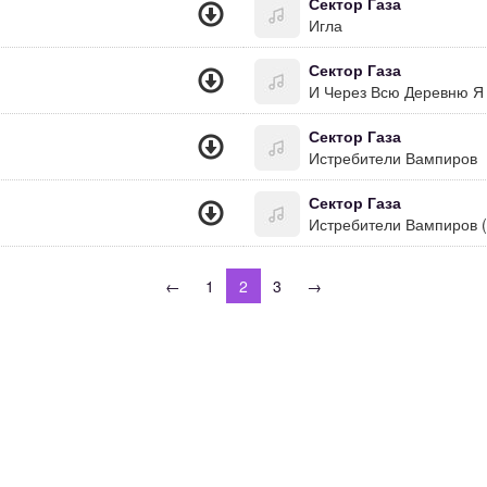
Сектор Газа
Игла
Сектор Газа
И Через Всю Деревню Я
Сектор Газа
Истребители Вампиров
Сектор Газа
Истребители Вампиров (
←
1
2
3
→