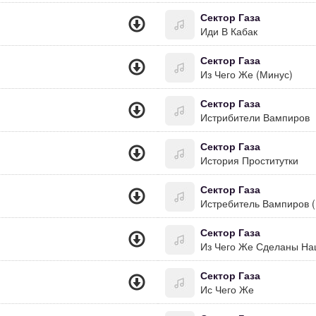
Сектор Газа
Иди В Кабак
Сектор Газа
Из Чего Же (Минус)
Сектор Газа
Истрибители Вампиров
Сектор Газа
История Проститутки
Сектор Газа
Истребитель Вампиров 
Сектор Газа
Из Чего Же Сделаны Н
Сектор Газа
Ис Чего Же