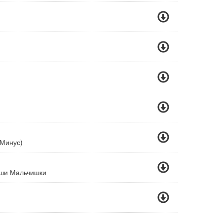
(Минус)
аши Мальчишки